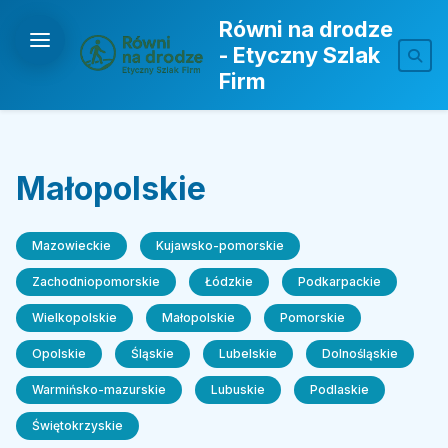
Równi na drodze
- Etyczny Szlak
Firm
Małopolskie
Mazowieckie
Kujawsko-pomorskie
Zachodniopomorskie
Łódzkie
Podkarpackie
Wielkopolskie
Małopolskie
Pomorskie
Opolskie
Śląskie
Lubelskie
Dolnośląskie
Warmińsko-mazurskie
Lubuskie
Podlaskie
Świętokrzyskie