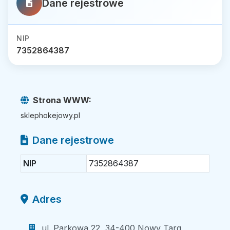
Dane rejestrowe
NIP
7352864387
Strona WWW:
sklephokejowy.pl
Dane rejestrowe
NIP
7352864387
Adres
ul. Parkowa 22, 34-400 Nowy Targ,