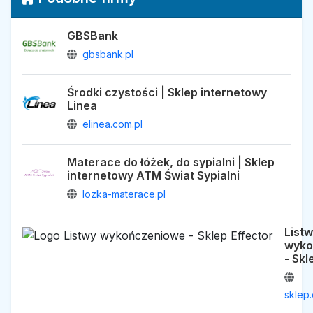
GBSBank
gbsbank.pl
Środki czystości | Sklep internetowy
Linea
elinea.com.pl
Materace do łóżek, do sypialni | Sklep
internetowy ATM Świat Sypialni
lozka-materace.pl
List
wyko
- Skl
sklep.