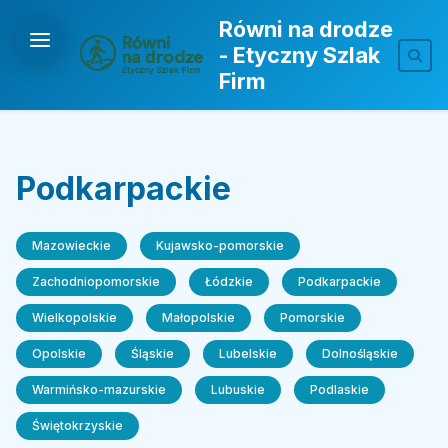
Równi na drodze
- Etyczny Szlak
Firm
Podkarpackie
Mazowieckie
Kujawsko-pomorskie
Zachodniopomorskie
Łódzkie
Podkarpackie
Wielkopolskie
Małopolskie
Pomorskie
Opolskie
Śląskie
Lubelskie
Dolnośląskie
Warmińsko-mazurskie
Lubuskie
Podlaskie
Świętokrzyskie