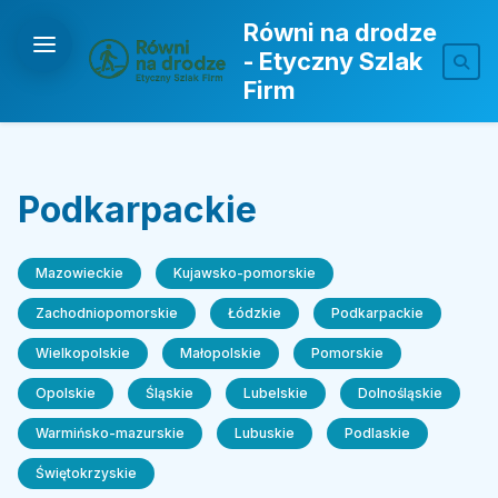
Równi na drodze
- Etyczny Szlak
Firm
Podkarpackie
Mazowieckie
Kujawsko-pomorskie
Zachodniopomorskie
Łódzkie
Podkarpackie
Wielkopolskie
Małopolskie
Pomorskie
Opolskie
Śląskie
Lubelskie
Dolnośląskie
Warmińsko-mazurskie
Lubuskie
Podlaskie
Świętokrzyskie