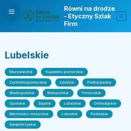
Równi na drodze
- Etyczny Szlak
Firm
Lubelskie
Mazowieckie
Kujawsko-pomorskie
Zachodniopomorskie
Łódzkie
Podkarpackie
Wielkopolskie
Małopolskie
Pomorskie
Opolskie
Śląskie
Lubelskie
Dolnośląskie
Warmińsko-mazurskie
Lubuskie
Podlaskie
Świętokrzyskie