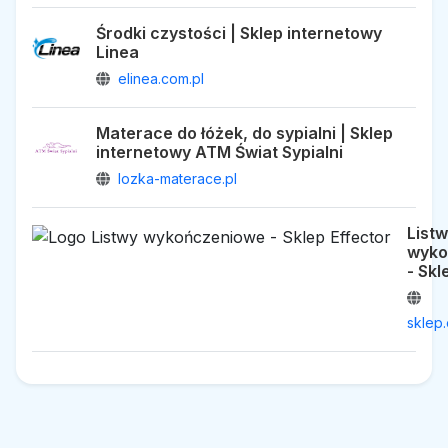
Środki czystości | Sklep internetowy
Linea
elinea.com.pl
Materace do łóżek, do sypialni | Sklep
internetowy ATM Świat Sypialni
lozka-materace.pl
List
wyko
- Skl
sklep.