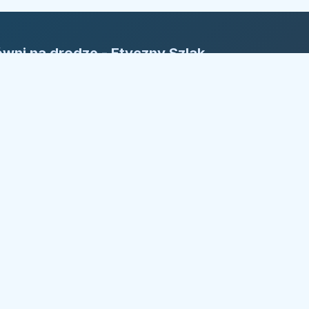
wni na drodze - Etyczny Szlak
rm
yczny Szlak Firm: Nasza reguła to
ansparentność. Bezpieczny kierunek w
żdym wyborze.
trzeżone.