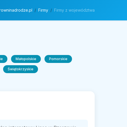
rowninadrodze.pl
Firmy
Firmy z województwa
ie
Małopolskie
Pomorskie
Świętokrzyskie