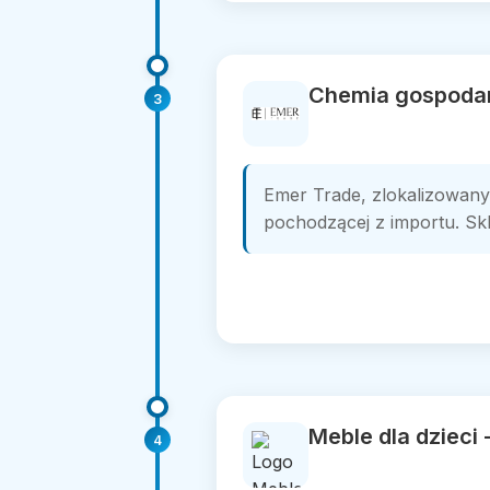
Chemia gospodarc
3
Emer Trade, zlokalizowany
pochodzącej z importu. Skle
Meble dla dzieci 
4