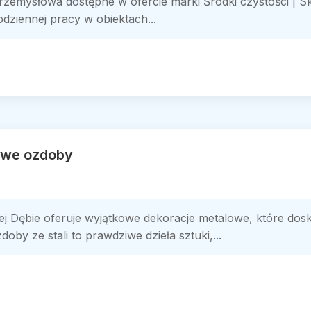
przemysłowa dostępne w ofercie marki Środki czystości | 
dziennej pracy w obiektach...
lowe ozdoby
j Dębie oferuje wyjątkowe dekoracje metalowe, które dosk
oby ze stali to prawdziwe dzieła sztuki,...