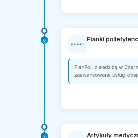
Pianki polietylen
6
PianFol, z siedzibą w Czermi
zaawansowane usługi obejmu
Artykuły medyczn
7