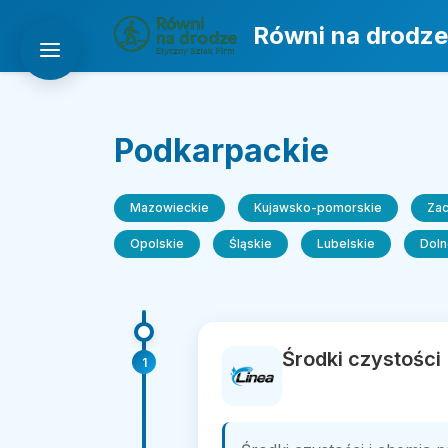
Równi na drodze
Podkarpackie
Mazowieckie
Kujawsko-pomorskie
Za
Opolskie
Śląskie
Lubelskie
Doln
Środki czystości 
1