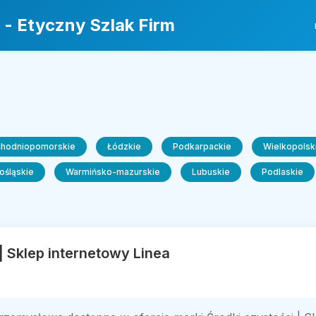
 - Etyczny Szlak Firm
chodniopomorskie
Łódzkie
Podkarpackie
Wielkopolsk
ośląskie
Warmińsko-mazurskie
Lubuskie
Podlaskie
| Sklep internetowy Linea