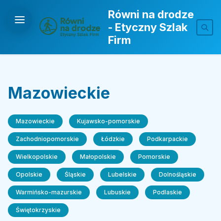
Równi na drodze
- Etyczny Szlak
Firm
Mazowieckie
Mazowieckie
Kujawsko-pomorskie
Zachodniopomorskie
Łódzkie
Podkarpackie
Wielkopolskie
Małopolskie
Pomorskie
Opolskie
Śląskie
Lubelskie
Dolnośląskie
Warmińsko-mazurskie
Lubuskie
Podlaskie
Świętokrzyskie