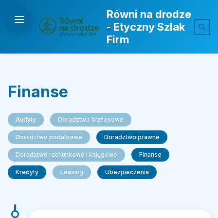
Równi na drodze
- Etyczny Szlak
Firm
Finanse
Audyty
Doradztwo biznesowe
Doradztwo podatkowe
Doradztwo prawne
Doradztwo rachunkowe i księgowe
Finanse
Kredyty
Leasing
Ubezpieczenia