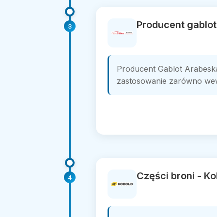
Producent gablo
3
Producent Gablot Arabeska
zastosowanie zarówno wewn
Części broni - K
4