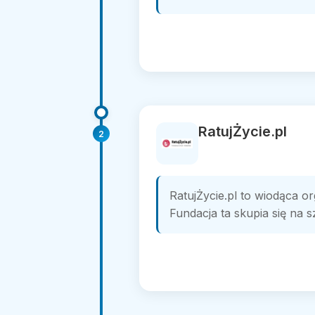
RatujŻycie.pl
2
RatujŻycie.pl to wiodąca o
Fundacja ta skupia się na s