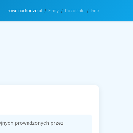
rowninadrodze.pl
Firmy
Pozostałe
Inne
cyjnych prowadzonych przez