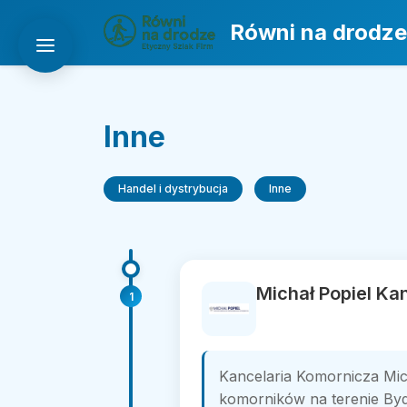
Równi na drodze
Inne
Handel i dystrybucja
Inne
Michał Popiel Ka
1
Kancelaria Komornicza Mi
komorników na terenie Bydg