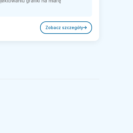
jektowaniu grafiki na miarę
Zobacz szczegóły