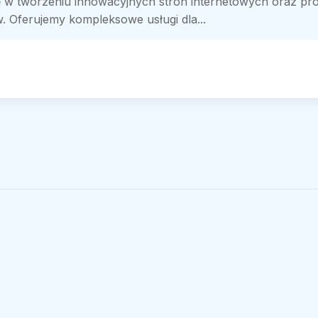
ię w tworzeniu innowacyjnych stron internetowych oraz pro
 Oferujemy kompleksowe usługi dla...