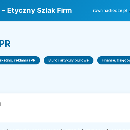
 - Etyczny Szlak Firm
rowninadrodze.pl
 PR
rketing, reklama i PR
Biuro i artykuły biurowe
Finanse, księgo
i