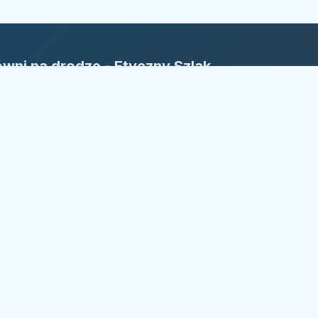
wni na drodze - Etyczny Szlak
rm
yczny Szlak Firm: Nasza reguła to
ansparentność. Bezpieczny kierunek w
żdym wyborze.
trzeżone.