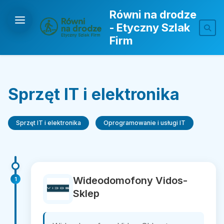
Równi na drodze
- Etyczny Szlak
Firm
Sprzęt IT i elektronika
Sprzęt IT i elektronika
Oprogramowanie i usługi IT
Wideodomofony Vidos-
1
Sklep