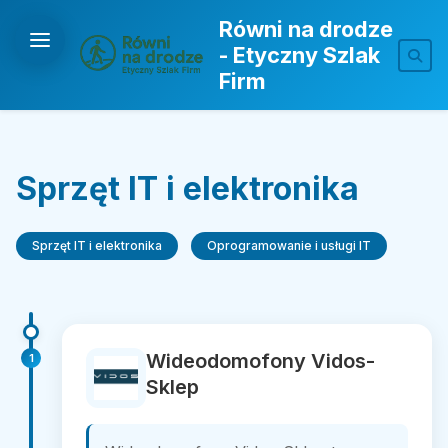
Równi na drodze
- Etyczny Szlak
Firm
Sprzęt IT i elektronika
Sprzęt IT i elektronika
Oprogramowanie i usługi IT
Wideodomofony Vidos-
1
Sklep