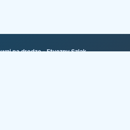
wni na drodze - Etyczny Szlak
rm
yczny Szlak Firm: Nasza reguła to
ansparentność. Bezpieczny kierunek w
żdym wyborze.