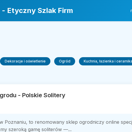
 - Etyczny Szlak Firm
Dekoracje i oświetlenie
Ogród
Kuchnia, łazienka i ceramik
grodu - Polskie Solitery
bą w Poznaniu, to renomowany sklep ogrodniczy online spec
emy szeroką gamę soliterów —...