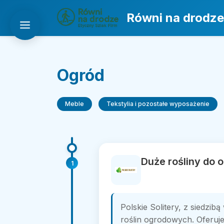
Równi na drodze
Ogród
Meble
Tekstylia i pozostałe wyposażenie
Duże rośliny do o
1
Polskie Solitery, z siedzi
roślin ogrodowych. Oferuj