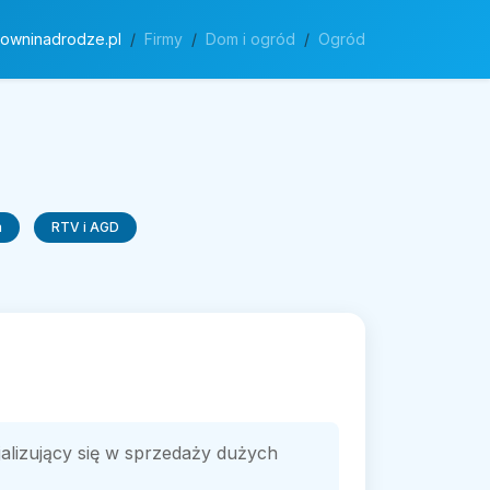
rowninadrodze.pl
Firmy
Dom i ogród
Ogród
a
RTV i AGD
jalizujący się w sprzedaży dużych