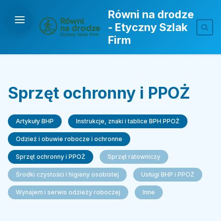
Równi na drodze
- Etyczny Szlak
Firm
Sprzęt ochronny i PPOŻ
Artykuły BHP
Instrukcje, znaki i tablice BPH PPOŻ
Odzież i obuwie robocze i ochronne
Sprzęt ochronny i PPOŻ
Sprzęt ratowniczy
Środki czystości i higieny osobistej
Usługi BHP i PPOŻ
Wynajem i serwis odzieży roboczej
Inne