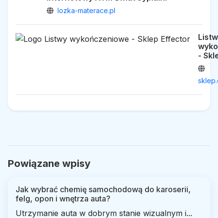
lozka-materace.pl
List
wyko
- Skl
sklep.
Powiązane wpisy
Jak wybrać chemię samochodową do karoserii,
felg, opon i wnętrza auta?
Utrzymanie auta w dobrym stanie wizualnym i...