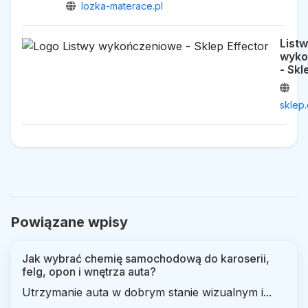
lozka-materace.pl
List
wyko
- Skl
sklep.
Powiązane wpisy
Jak wybrać chemię samochodową do karoserii,
felg, opon i wnętrza auta?
Utrzymanie auta w dobrym stanie wizualnym i...