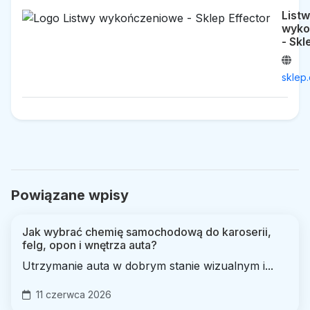
List
wyko
- Skl
sklep.
Powiązane wpisy
Jak wybrać chemię samochodową do karoserii,
felg, opon i wnętrza auta?
Utrzymanie auta w dobrym stanie wizualnym i...
11 czerwca 2026