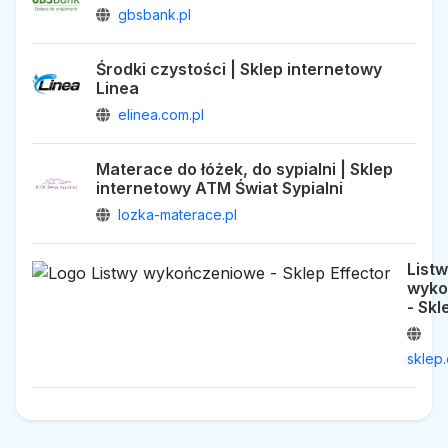
gbsbank.pl
Środki czystości | Sklep internetowy
Linea
elinea.com.pl
Materace do łóżek, do sypialni | Sklep
internetowy ATM Świat Sypialni
lozka-materace.pl
List
wyko
- Skl
sklep.