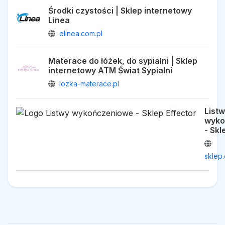
Środki czystości | Sklep internetowy
Linea
elinea.com.pl
Materace do łóżek, do sypialni | Sklep
internetowy ATM Świat Sypialni
lozka-materace.pl
List
wyko
- Skl
sklep.