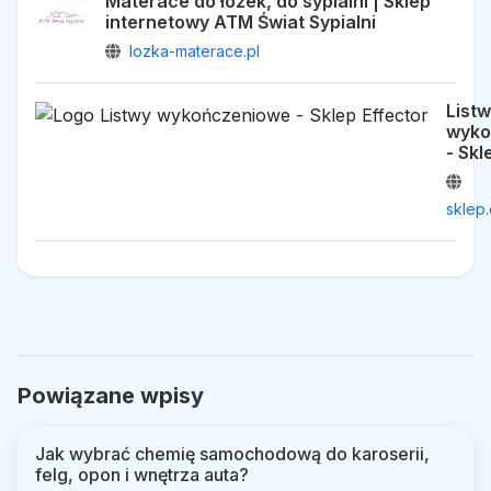
Materace do łóżek, do sypialni | Sklep
internetowy ATM Świat Sypialni
lozka-materace.pl
List
wyko
- Skl
sklep.
Powiązane wpisy
Jak wybrać chemię samochodową do karoserii,
felg, opon i wnętrza auta?