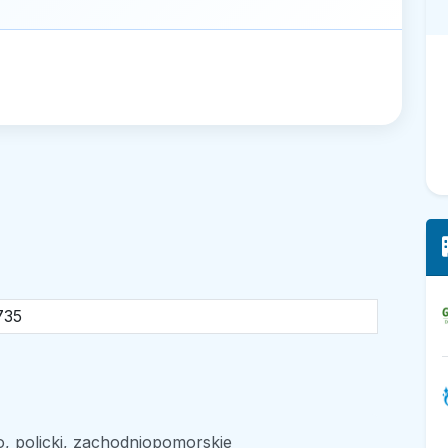
735
, policki, zachodniopomorskie