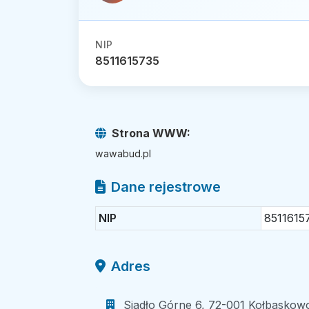
NIP
8511615735
Strona WWW:
wawabud.pl
Dane rejestrowe
NIP
8511615
Adres
Siadło Górne 6, 72-001 Kołbaskowo