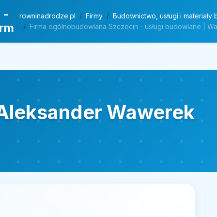
 -
rowninadrodze.pl
Firmy
Budownictwo, usługi i materiały
irm
Firma ogólnobudowlana Szczecin - usługi budowlane | 
Aleksander Wawerek