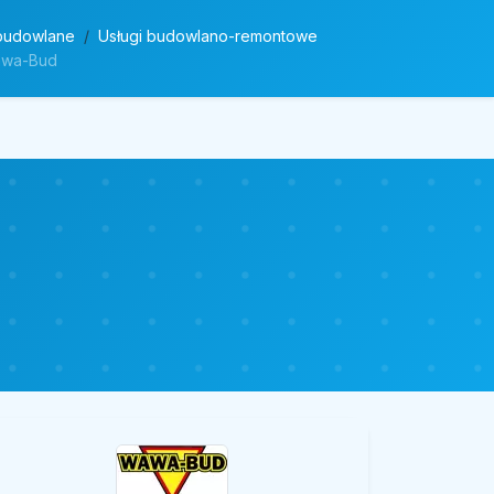
 budowlane
Usługi budowlano-remontowe
Wawa-Bud