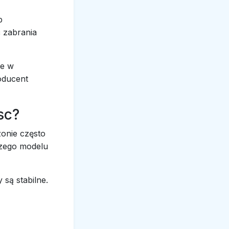
b
ć zabrania
ze w
oducent
sc?
zonie często
szego modelu
 są stabilne.