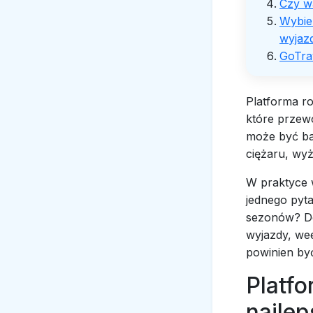
Czy w
Wybier
wyjaz
GoTra
Platforma r
które przew
może być ba
ciężaru, wyż
W praktyce 
jednego pyta
sezonów? Do
wyjazdy, we
powinien by
Platfo
najle