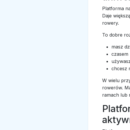
Platforma na
Daje większą
rowery.
To dobre roz
masz dzi
czasem 
używasz
chcesz 
W wielu przy
rowerów. Ma
ramach lub 
Platfo
aktyw