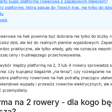
arto kupić platformę rowerową z zapasowym miejscem?
z platformę, która pasuje do Twoich tras, nie tylko do dzis
du
vels
owerowa na hak powinna być dobrana nie tylko do liczby 
ozisz dziś, ale też do realnych planów wyjazdowych. Zapa
rdzo praktyczne, ale tylko wtedy, gdy nie oznacza niepot
szej ceny i trudniejszego przechowywania.
wybór między platformą na 2, 3 lub 4 rowery sprowadza s
nia: czy kupujesz bagażnik „na teraz”, czy rozwiązanie na 
bre platformy rowerowe na hak potrafią znacząco ułatwi
ekendowe wypady i przewóz rowerów elektrycznych, ale 
ć przemyślany.
rma na 2 rowery - dla kogo bę
psza?