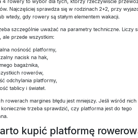
a 4 rowery to wybór dla tych, którzy rzeczywiście przewo
ów. Najczęściej sprawdza się w rodzinach 2+2, przy wyjaz
ub wtedy, gdy rowery są stałym elementem wakacji.
zeba szczególnie uważać na parametry techniczne. Liczy si
c, ale przede wszystkim:
lna nośność platformy,
zalny nacisk na hak,
mego bagażnika,
zystkich rowerów,
ść odchylania platformy,
ść tablicy i świateł.
h rowerach margines błędu jest mniejszy. Jeśli wśród nich
 koniecznie trzeba sprawdzić, czy platforma jest do tego
na.
arto kupić platformę rowerow