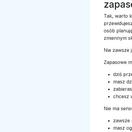
zapas
Tak, warto k
przewidujesz
osób planuj
zmiennym sk
Nie zawsze j
Zapasowe mi
dziś prz
masz dzi
zabiera
chcesz w
Nie ma sensu
zawsze 
masz og