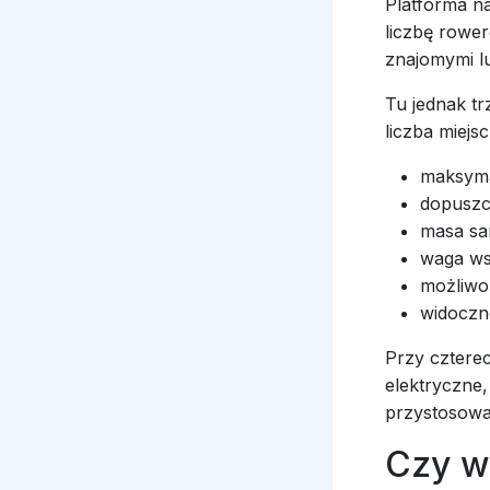
Platforma n
liczbę rower
znajomymi l
Tu jednak tr
liczba miejs
maksyma
dopuszc
masa sa
waga ws
możliwo
widoczno
Przy czterec
elektryczne,
przystosowa
Czy w