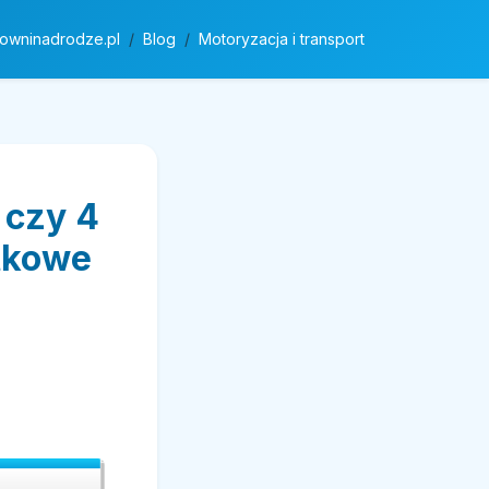
rowninadrodze.pl
Blog
Motoryzacja i transport
 czy 4
tkowe