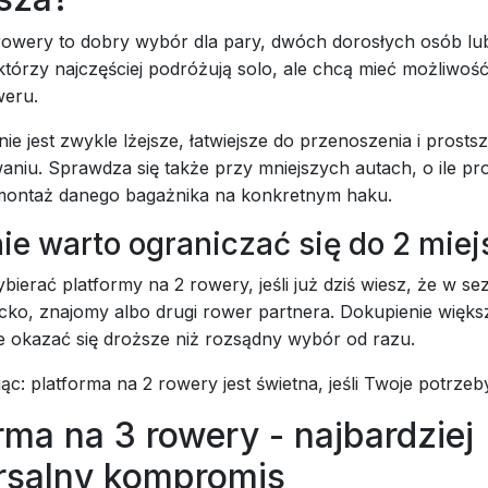
rowery to dobry wybór dla pary, dwóch dorosłych osób lu
tórzy najczęściej podróżują solo, ale chcą mieć możliwoś
weru.
ie jest zwykle lżejsze, łatwiejsze do przenoszenia i prosts
niu. Sprawdza się także przy mniejszych autach, o ile pr
ontaż danego bagażnika na konkretnym haku.
ie warto ograniczać się do 2 miej
bierać platformy na 2 rowery, jeśli już dziś wiesz, że w se
ecko, znajomy albo drugi rower partnera. Dokupienie więk
e okazać się droższe niż rozsądny wybór od razu.
c: platforma na 2 rowery jest świetna, jeśli Twoje potrzeby
rma na 3 rowery - najbardziej
rsalny kompromis