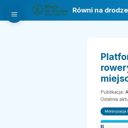
Równi na drodze
Platf
rower
miejs
Publikacja:
A
Ostatnia akt
Motoryzacja i