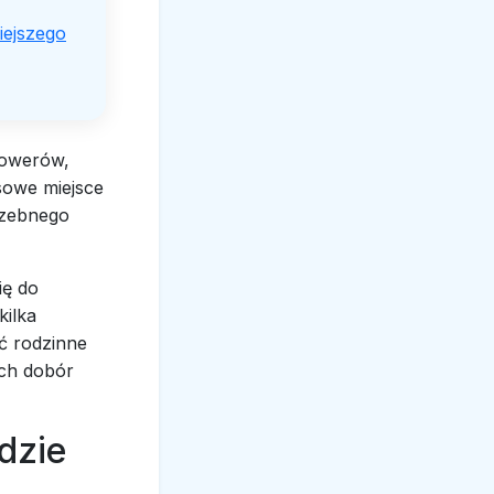
iejszego
rowerów,
sowe miejsce
rzebnego
ię do
kilka
ć rodzinne
ich dobór
dzie