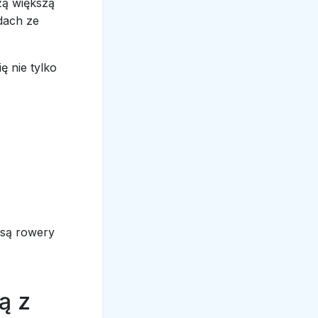
żą większą
dach ze
ę nie tylko
 są rowery
ą z