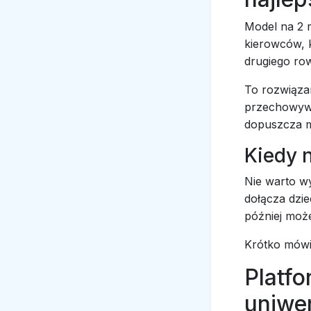
Model na 2 
kierowców, k
drugiego ro
To rozwiązan
przechowywa
dopuszcza m
Kiedy n
Nie warto wy
dołącza dzi
później moż
Krótko mówią
Platfo
uniwe