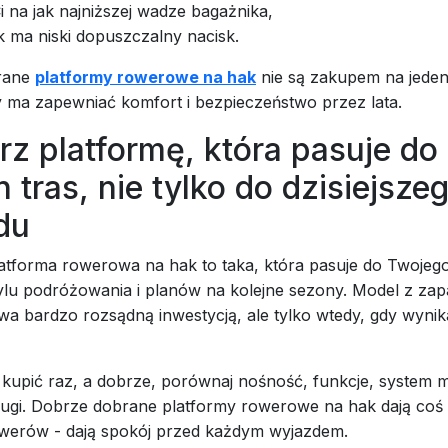
i na jak najniższej wadze bagażnika,
 ma niski dopuszczalny nacisk.
rane
platformy rowerowe na hak
nie są zakupem na jeden
y ma zapewniać komfort i bezpieczeństwo przez lata.
z platformę, która pasuje do
 tras, nie tylko do dzisiejsze
du
atforma rowerowa na hak to taka, która pasuje do Twojego
ylu podróżowania i planów na kolejne sezony. Model z z
a bardzo rozsądną inwestycją, ale tylko wtedy, gdy wynik
 kupić raz, a dobrze, porównaj nośność, funkcje, system 
ugi. Dobrze dobrane platformy rowerowe na hak dają coś w
owerów - dają spokój przed każdym wyjazdem.