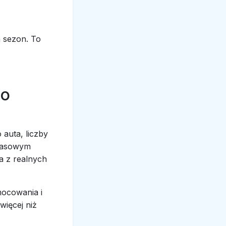
 sezon. To
go
 auta, liczby
apasowym
a z realnych
mocowania i
ięcej niż