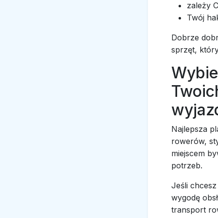
zależy C
Twój hak
Dobrze dob
sprzęt, któr
Wybier
Twoich
wyjaz
Najlepsza pl
rowerów, st
miejscem byw
potrzeb.
Jeśli chcesz
wygodę obsł
transport r