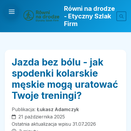
Równi na drodze
- Etyczny Szlak
Firm
Jazda bez bólu - jak
spodenki kolarskie
męskie mogą uratować
Twoje treningi?
Publikacja:
Łukasz Adamczyk
21 października 2025
Ostatnia aktualizacja wpisu 31.07.2026