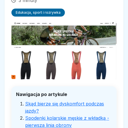
3 minuty
Edukacja, sport i rozrywka
Nawigacja po artykule
Skąd bierze się dyskomfort podczas
jazdy?
Spodenki kolarskie męskie z wkładką -
pierwsza linia obrony