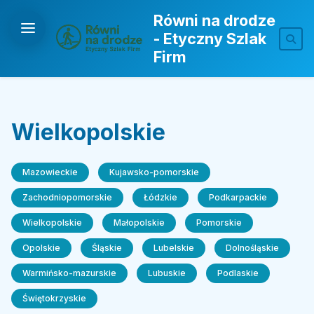
Równi na drodze
- Etyczny Szlak
Firm
Wielkopolskie
Mazowieckie
Kujawsko-pomorskie
Zachodniopomorskie
Łódzkie
Podkarpackie
Wielkopolskie
Małopolskie
Pomorskie
Opolskie
Śląskie
Lubelskie
Dolnośląskie
Warmińsko-mazurskie
Lubuskie
Podlaskie
Świętokrzyskie