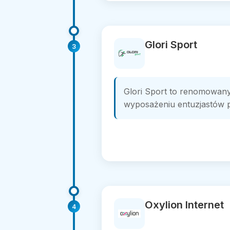
Glori Sport
3
Glori Sport to renomowany
wyposażeniu entuzjastów pi
Oxylion Internet
4