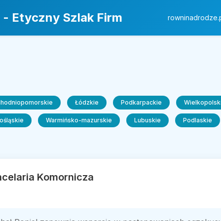
 - Etyczny Szlak Firm
rowninadrodze.
chodniopomorskie
Łódzkie
Podkarpackie
Wielkopolsk
ośląskie
Warmińsko-mazurskie
Lubuskie
Podlaskie
ncelaria Komornicza