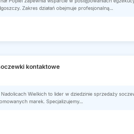
chał Popiel zapewnia wsparcie w postępowaniach egzeku
oszczy. Zakres działań obejmuje profesjonalną...
 soczewki kontaktowe
 Nadolicach Wielkich to lider w dziedzinie sprzedaży socz
omowanych marek. Specjalizujemy...