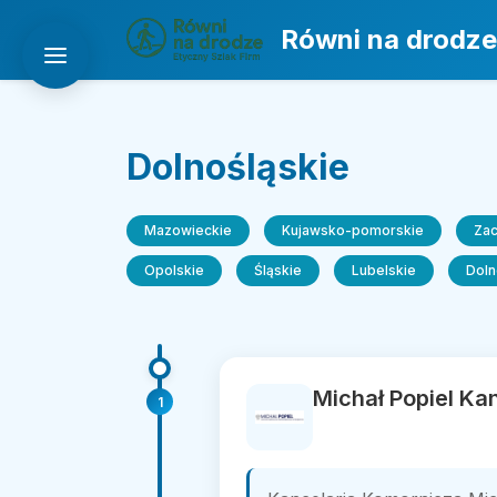
Równi na drodze
Dolnośląskie
Mazowieckie
Kujawsko-pomorskie
Za
Opolskie
Śląskie
Lubelskie
Doln
Michał Popiel Ka
1