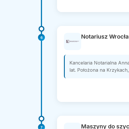
Notariusz Wrocła
6
Kancelaria Notarialna Ann
lat. Położona na Krzykach, 
Maszyny do szyc
7