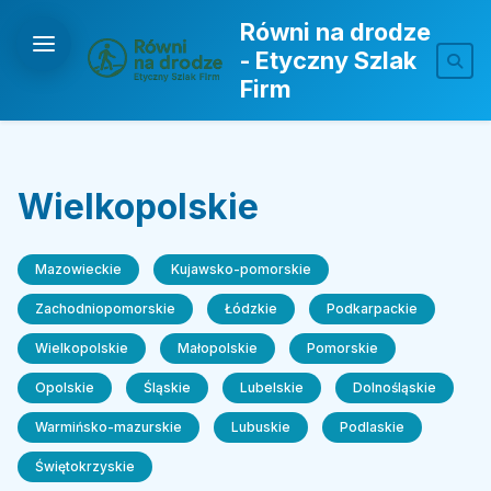
Równi na drodze
- Etyczny Szlak
Firm
Wielkopolskie
Mazowieckie
Kujawsko-pomorskie
Zachodniopomorskie
Łódzkie
Podkarpackie
Wielkopolskie
Małopolskie
Pomorskie
Opolskie
Śląskie
Lubelskie
Dolnośląskie
Warmińsko-mazurskie
Lubuskie
Podlaskie
Świętokrzyskie