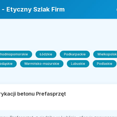
 - Etyczny Szlak Firm
chodniopomorskie
Łódzkie
Podkarpackie
Wielkopolsk
ośląskie
Warmińsko-mazurskie
Lubuskie
Podlaskie
rykacji betonu Prefasprzęt