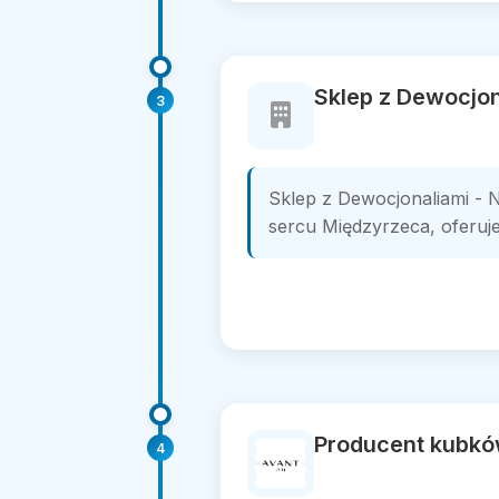
Sklep z Dewocjon
3
Sklep z Dewocjonaliami - 
sercu Międzyrzeca, oferuje 
Producent kubkó
4