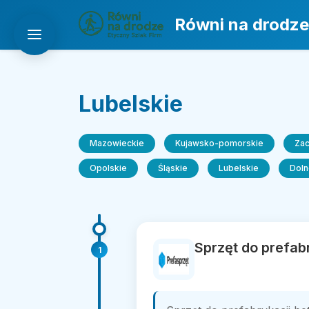
Równi na drodze
Lubelskie
Mazowieckie
Kujawsko-pomorskie
Za
Opolskie
Śląskie
Lubelskie
Doln
Sprzęt do prefab
1