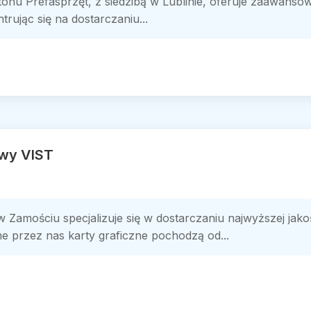
tonu Prefasprzęt, z siedzibą w Lublinie, oferuje zaawanso
rując się na dostarczaniu...
wy VIST
Zamościu specjalizuje się w dostarczaniu najwyższej jako
przez nas karty graficzne pochodzą od...