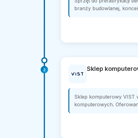
Sprzęt do prefabrykacji be
branży budowlanej, koncent
Sklep komputero
2
Sklep komputerowy VIST w 
komputerowych. Oferowane 