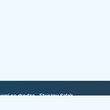
wni na drodze - Etyczny Szlak
rm