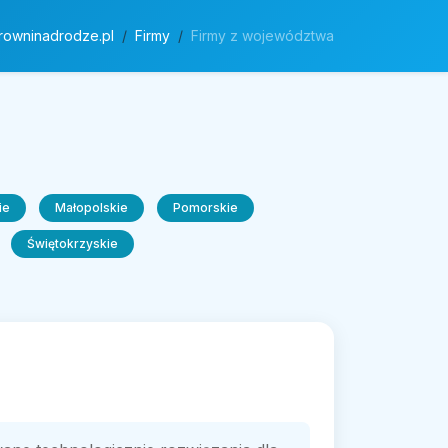
rowninadrodze.pl
Firmy
Firmy z województwa
ie
Małopolskie
Pomorskie
Świętokrzyskie