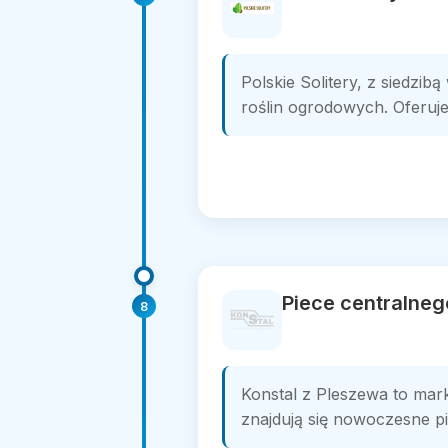
Polskie Solitery, z siedzi
roślin ogrodowych. Oferuj
Piece centralneg
8
Konstal z Pleszewa to mar
znajdują się nowoczesne pie