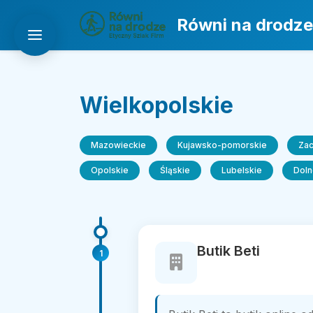
Równi na drodze
Wielkopolskie
Mazowieckie
Kujawsko-pomorskie
Za
Opolskie
Śląskie
Lubelskie
Doln
Butik Beti
1