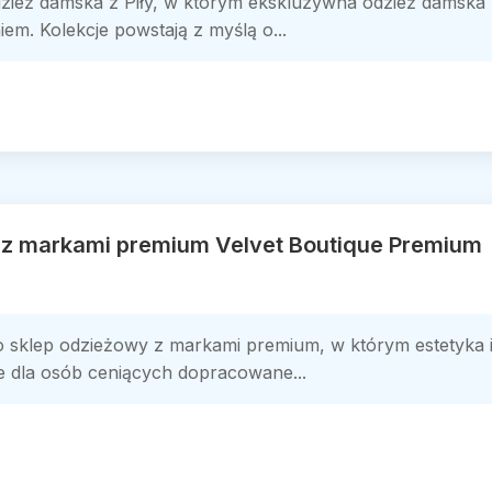
e odzież damska z Piły, w którym ekskluzywna odzież dams
. Kolekcje powstają z myślą o...
 z markami premium Velvet Boutique Premium
o sklep odzieżowy z markami premium, w którym estetyka i
cje dla osób ceniących dopracowane...