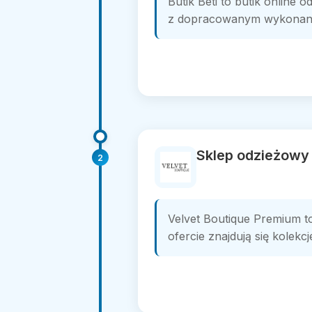
Butik Beti to butik onlin
z dopracowanym wykonaniem
Sklep odzieżowy
2
Velvet Boutique Premium t
ofercie znajdują się kolek