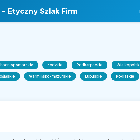
 - Etyczny Szlak Firm
chodniopomorskie
Łódzkie
Podkarpackie
Wielkopolsk
ośląskie
Warmińsko-mazurskie
Lubuskie
Podlaskie