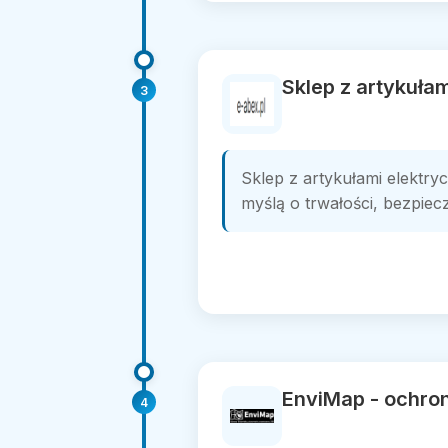
Sklep z artykułam
3
Sklep z artykułami elektry
myślą o trwałości, bezpiecz
EnviMap - ochron
4