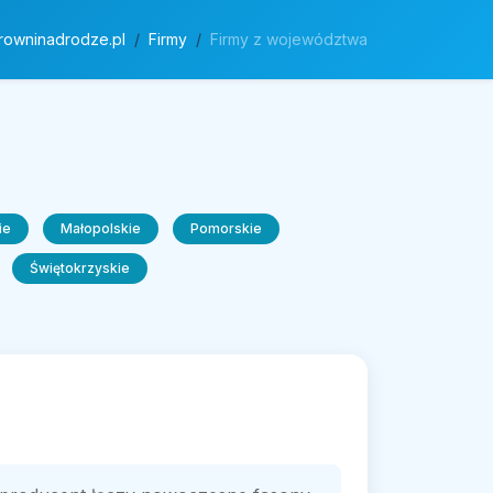
rowninadrodze.pl
Firmy
Firmy z województwa
ie
Małopolskie
Pomorskie
Świętokrzyskie