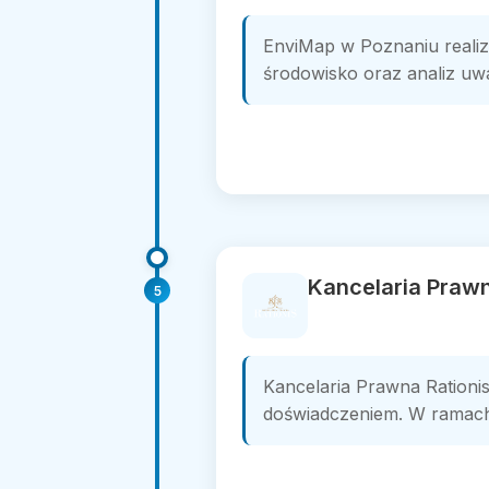
EnviMap w Poznaniu reali
środowisko oraz analiz u
Kancelaria Prawn
5
Kancelaria Prawna Rationi
doświadczeniem. W ramach b