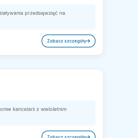
iaływania przedsięwzięć na
Zobacz szczegóły
ie kancelarii z wieloletnim
Zobacz szczegóły