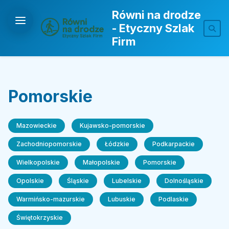
Równi na drodze
- Etyczny Szlak
Firm
Pomorskie
Mazowieckie
Kujawsko-pomorskie
Zachodniopomorskie
Łódzkie
Podkarpackie
Wielkopolskie
Małopolskie
Pomorskie
Opolskie
Śląskie
Lubelskie
Dolnośląskie
Warmińsko-mazurskie
Lubuskie
Podlaskie
Świętokrzyskie