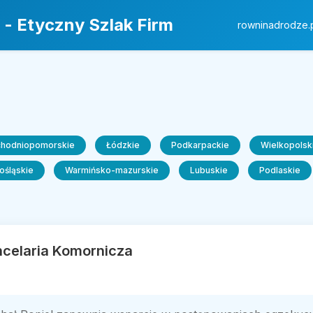
 - Etyczny Szlak Firm
rowninadrodze.
chodniopomorskie
Łódzkie
Podkarpackie
Wielkopolsk
ośląskie
Warmińsko-mazurskie
Lubuskie
Podlaskie
ncelaria Komornicza