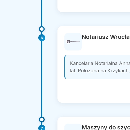
Notariusz Wrocła
6
Kancelaria Notarialna Ann
lat. Położona na Krzykach, 
Maszyny do szyc
7