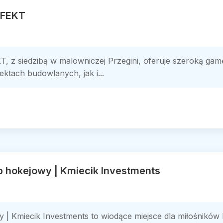
EFEKT
KT, z siedzibą w malowniczej Przegini, oferuje szeroką g
ktach budowlanych, jak i...
p hokejowy | Kmiecik Investments
y | Kmiecik Investments to wiodące miejsce dla miłośnikó