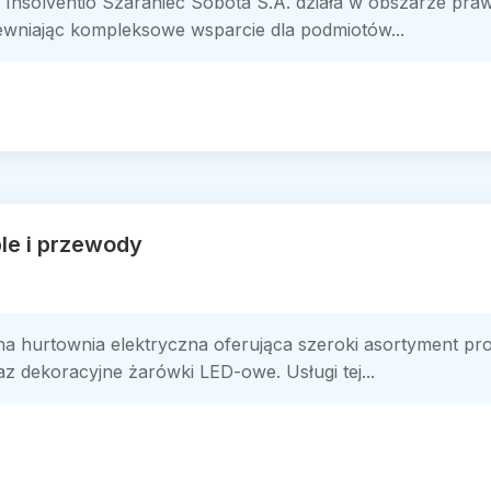
Insolventio Szaraniec Sobota S.A. działa w obszarze pra
ewniając kompleksowe wsparcie dla podmiotów...
le i przewody
hurtownia elektryczna oferująca szeroki asortyment prod
 dekoracyjne żarówki LED-owe. Usługi tej...