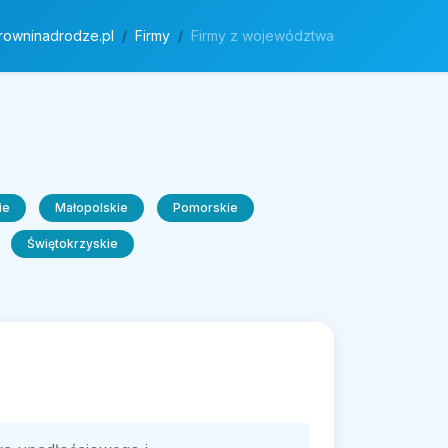
rowninadrodze.pl
Firmy
Firmy z województwa
ie
Małopolskie
Pomorskie
Świętokrzyskie