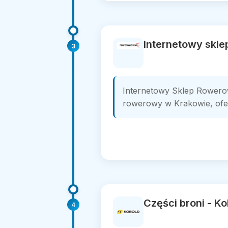
Internetowy skl
3
Internetowy Sklep Rowero
rowerowy w Krakowie, oferu
Części broni - K
4