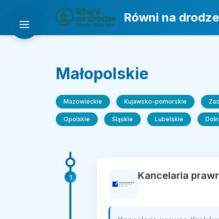
Równi na drodze
Małopolskie
Mazowieckie
Kujawsko-pomorskie
Za
Opolskie
Śląskie
Lubelskie
Doln
Kancelaria prawn
1