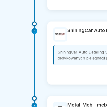
ShiningCar Auto 
6
ShiningCar Auto Detailing S
dedykowanych pielęgnacji p
Metal-Meb - meb
7