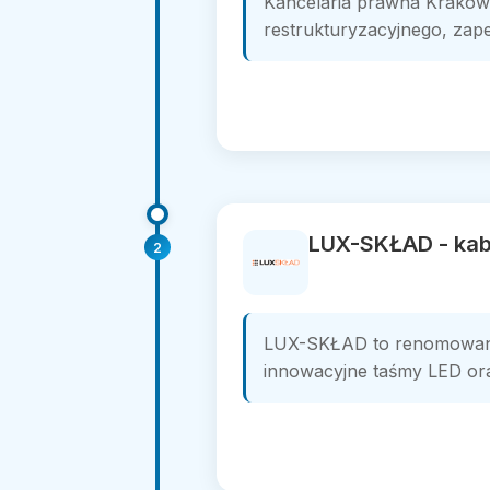
Kancelaria prawna Kraków 
restrukturyzacyjnego, zap
LUX-SKŁAD - kab
2
LUX-SKŁAD to renomowana 
innowacyjne taśmy LED oraz