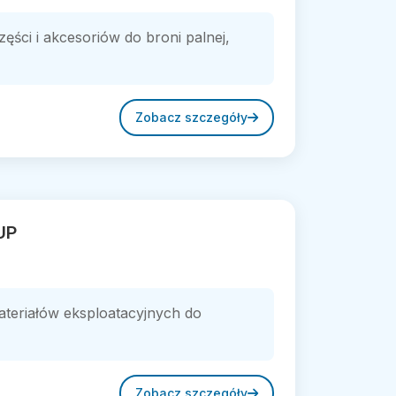
ęści i akcesoriów do broni palnej,
Zobacz szczegóły
UP
teriałów eksploatacyjnych do
Zobacz szczegóły