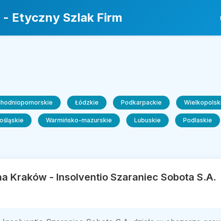
 - Etyczny Szlak Firm
chodniopomorskie
Łódzkie
Podkarpackie
Wielkopolsk
ośląskie
Warmińsko-mazurskie
Lubuskie
Podlaskie
a Kraków - Insolventio Szaraniec Sobota S.A.