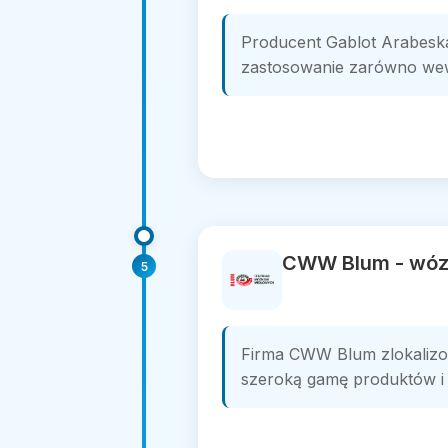
Producent Gablot Arabeska
zastosowanie zarówno wewn
CWW Blum - wóz
5
Firma CWW Blum zlokalizow
szeroką gamę produktów i 