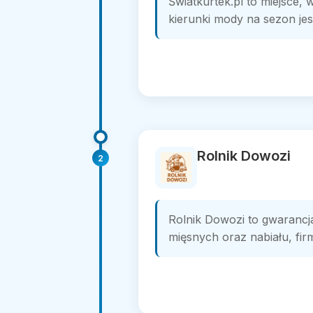
Światkurtek.pl to miejsce,
kierunki mody na sezon jes
Rolnik Dowozi
2
Rolnik Dowozi to gwarancj
mięsnych oraz nabiału, fir