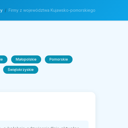
my
Firmy z województwa Kujawsko-pomorskiego
ie
Małopolskie
Pomorskie
Świętokrzyskie