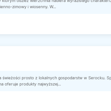
 w którym odzież wierzchnia nabiera wyrazistego charakteru
ienno-zimowy i wiosenny. W...
a świeżości prosto z lokalnych gospodarstw w Serocku. Sp
ma oferuje produkty najwyższej...