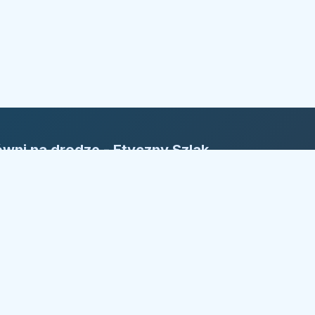
wni na drodze - Etyczny Szlak
rm
yczny Szlak Firm: Nasza reguła to
ansparentność. Bezpieczny kierunek w
żdym wyborze.