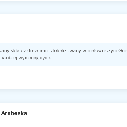
y sklep z drewnem, zlokalizowany w malowniczym Gniew
jbardziej wymagających...
t Arabeska