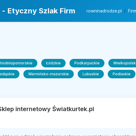
 - Etyczny Szlak Firm
rowninadrodze.pl
Fir
chodniopomorskie
Łódzkie
Podkarpackie
Wielkopolsk
ośląskie
Warmińsko-mazurskie
Lubuskie
Podlaskie
Sklep internetowy Światkurtek.pl