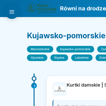
Równi na drodze
Kujawsko-pomorskie
Mazowieckie
Kujawsko-pomorskie
Za
Opolskie
Śląskie
Lubelskie
Doln
Kurtki damskie | 
1