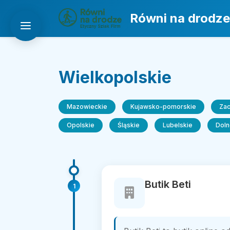
Równi na drodze
Wielkopolskie
Mazowieckie
Kujawsko-pomorskie
Za
Opolskie
Śląskie
Lubelskie
Doln
Butik Beti
1