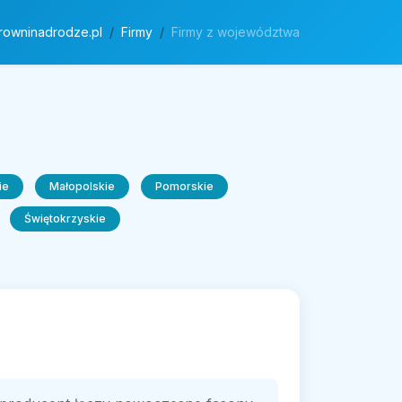
rowninadrodze.pl
Firmy
Firmy z województwa
ie
Małopolskie
Pomorskie
Świętokrzyskie