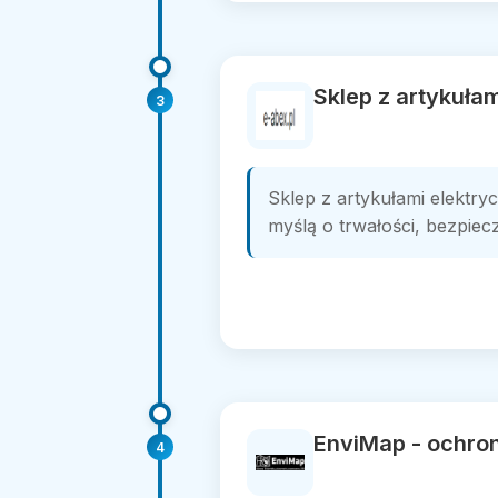
Sklep z artykułam
3
Sklep z artykułami elektry
myślą o trwałości, bezpiecz
EnviMap - ochron
4