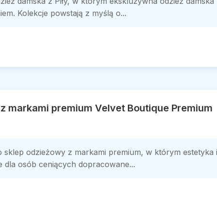
e odzież damska z Piły, w którym ekskluzywna odzież dams
. Kolekcje powstają z myślą o...
 z markami premium Velvet Boutique Premium
o sklep odzieżowy z markami premium, w którym estetyka i
cje dla osób ceniących dopracowane...