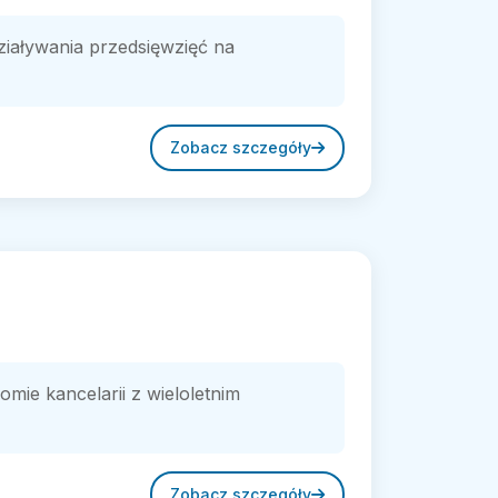
iaływania przedsięwzięć na
Zobacz szczegóły
ie kancelarii z wieloletnim
Zobacz szczegóły