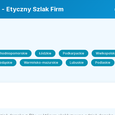
 - Etyczny Szlak Firm
chodniopomorskie
Łódzkie
Podkarpackie
Wielkopolsk
ośląskie
Warmińsko-mazurskie
Lubuskie
Podlaskie