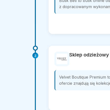
Butik Beti to butik onlin
z dopracowanym wykonaniem
Sklep odzieżowy
2
Velvet Boutique Premium t
ofercie znajdują się kolek