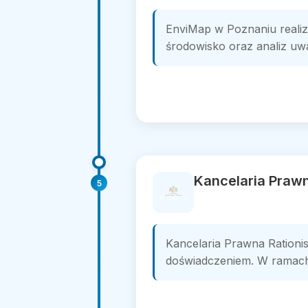
EnviMap w Poznaniu reali
środowisko oraz analiz u
Kancelaria Prawn
5
Kancelaria Prawna Rationi
doświadczeniem. W ramach b