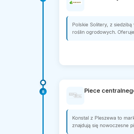
Polskie Solitery, z siedzi
roślin ogrodowych. Oferuj
Piece centralneg
8
Konstal z Pleszewa to mar
znajdują się nowoczesne pie