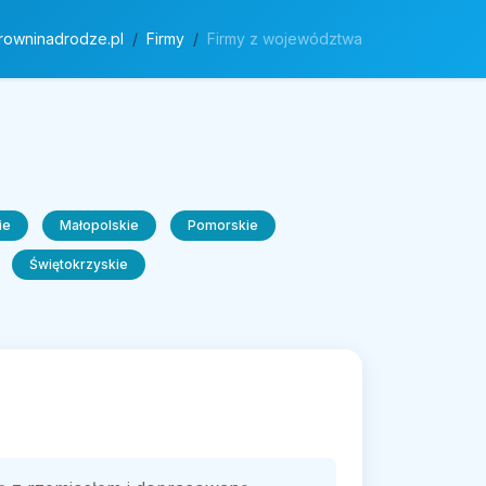
rowninadrodze.pl
Firmy
Firmy z województwa
ie
Małopolskie
Pomorskie
Świętokrzyskie