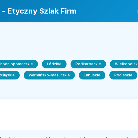
 - Etyczny Szlak Firm
chodniopomorskie
Łódzkie
Podkarpackie
Wielkopolsk
ośląskie
Warmińsko-mazurskie
Lubuskie
Podlaskie