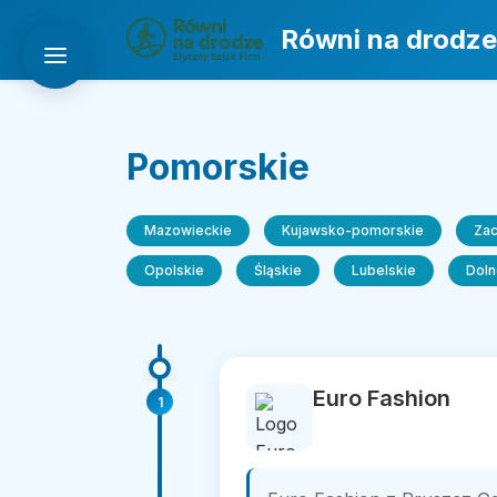
Równi na drodze
Pomorskie
Mazowieckie
Kujawsko-pomorskie
Za
Opolskie
Śląskie
Lubelskie
Doln
Euro Fashion
1