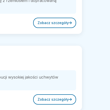
ię z rzemiosłem i dopracowaną
Zobacz szczegóły
bucji wysokiej jakości uchwytów
Zobacz szczegóły