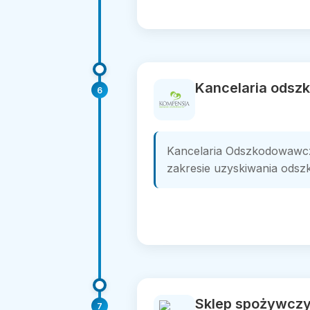
Kancelaria ods
6
Kancelaria Odszkodowawcza
zakresie uzyskiwania ods
Sklep spożywczy
7