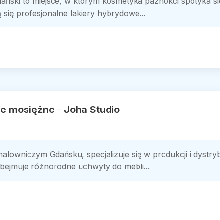
ański to miejsce, w którym kosmetyka paznokci spotyka s
ą się profesjonalne lakiery hybrydowe...
 mosiężne - Joha Studio
malowniczym Gdańsku, specjalizuje się w produkcji i dystry
bejmuje różnorodne uchwyty do mebli...