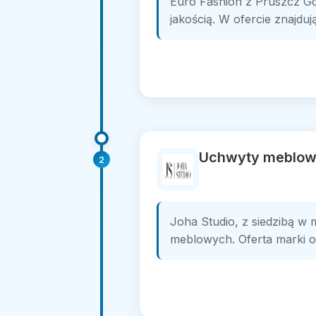
Euro Fashion z Pruszcz Gd
jakością. W ofercie znajduj
Uchwyty meblowe
2
Joha Studio, z siedzibą w 
meblowych. Oferta marki o