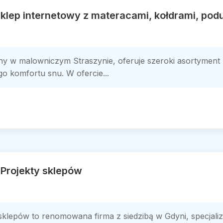
Sklep internetowy z materacami, kołdrami, pod
any w malowniczym Straszynie, oferuje szeroki asortyment p
o komfortu snu. W ofercie...
 Projekty sklepów
y sklepów to renomowana firma z siedzibą w Gdyni, specjal