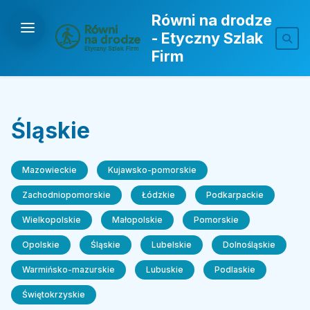
Równi na drodze
- Etyczny Szlak
Firm
Śląskie
Mazowieckie
Kujawsko-pomorskie
Zachodniopomorskie
Łódzkie
Podkarpackie
Wielkopolskie
Małopolskie
Pomorskie
Opolskie
Śląskie
Lubelskie
Dolnośląskie
Warmińsko-mazurskie
Lubuskie
Podlaskie
Świętokrzyskie