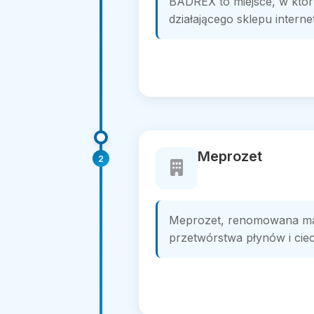
BADREX to miejsce, w któr
działającego sklepu interne
Meprozet
2
Meprozet, renomowana mar
przetwórstwa płynów i ciec