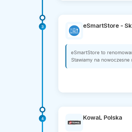
eSmartStore - Sk
3
eSmartStore to renomowany 
Stawiamy na nowoczesne ro
KowaL Polska
4