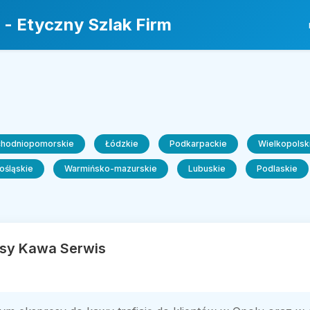
 - Etyczny Szlak Firm
chodniopomorskie
Łódzkie
Podkarpackie
Wielkopolsk
ośląskie
Warmińsko-mazurskie
Lubuskie
Podlaskie
sy Kawa Serwis