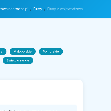
rowninadrodze.pl
Firmy
Firmy z województwa
ie
Małopolskie
Pomorskie
Świętokrzyskie