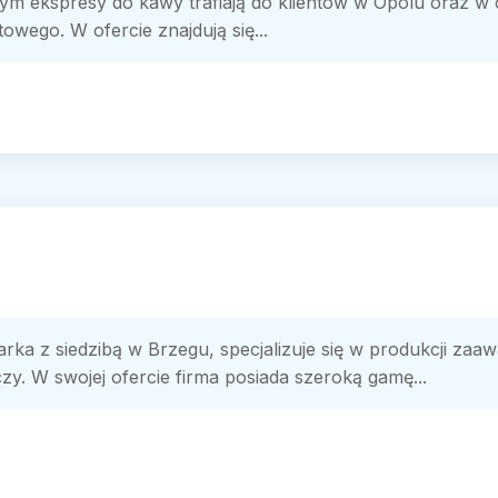
ym ekspresy do kawy trafiają do klientów w Opolu oraz w 
towego. W ofercie znajdują się...
ka z siedzibą w Brzegu, specjalizuje się w produkcji z
zy. W swojej ofercie firma posiada szeroką gamę...