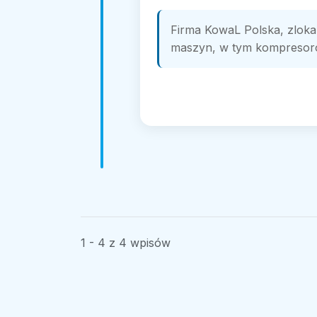
Firma KowaL Polska, zlokal
maszyn, w tym kompresorów
1 - 4 z 4 wpisów