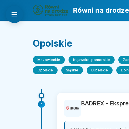
Równi na drodze
Opolskie
Mazowieckie
Kujawsko-pomorskie
Za
Opolskie
Śląskie
Lubelskie
Doln
BADREX - Ekspre
1