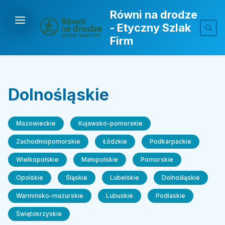
Równi na drodze
- Etyczny Szlak
Firm
Dolnośląskie
Mazowieckie
Kujawsko-pomorskie
Zachodniopomorskie
Łódzkie
Podkarpackie
Wielkopolskie
Małopolskie
Pomorskie
Opolskie
Śląskie
Lubelskie
Dolnośląskie
Warmińsko-mazurskie
Lubuskie
Podlaskie
Świętokrzyskie