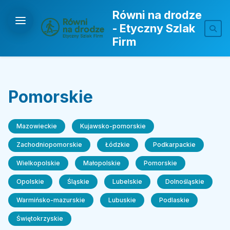
Równi na drodze
- Etyczny Szlak
Firm
Pomorskie
Mazowieckie
Kujawsko-pomorskie
Zachodniopomorskie
Łódzkie
Podkarpackie
Wielkopolskie
Małopolskie
Pomorskie
Opolskie
Śląskie
Lubelskie
Dolnośląskie
Warmińsko-mazurskie
Lubuskie
Podlaskie
Świętokrzyskie