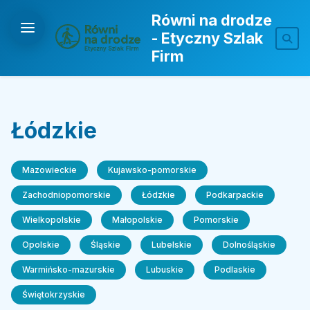
Równi na drodze
- Etyczny Szlak
Firm
Łódzkie
Mazowieckie
Kujawsko-pomorskie
Zachodniopomorskie
Łódzkie
Podkarpackie
Wielkopolskie
Małopolskie
Pomorskie
Opolskie
Śląskie
Lubelskie
Dolnośląskie
Warmińsko-mazurskie
Lubuskie
Podlaskie
Świętokrzyskie