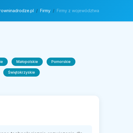
rowninadrodze.pl
Firmy
Firmy z województwa
ie
Małopolskie
Pomorskie
Świętokrzyskie