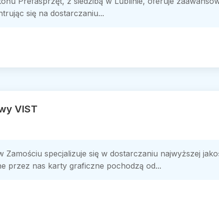
tonu Prefasprzęt, z siedzibą w Lublinie, oferuje zaawanso
rując się na dostarczaniu...
wy VIST
Zamościu specjalizuje się w dostarczaniu najwyższej jako
przez nas karty graficzne pochodzą od...