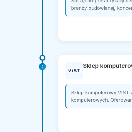
Sprzęt do prefabrykacji be
branży budowlanej, koncent
Sklep komputero
2
Sklep komputerowy VIST w 
komputerowych. Oferowane 