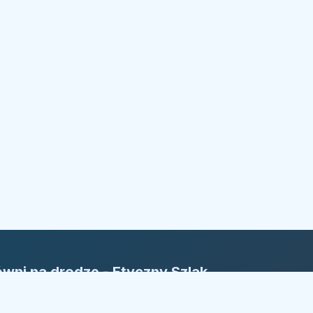
wni na drodze - Etyczny Szlak
rm