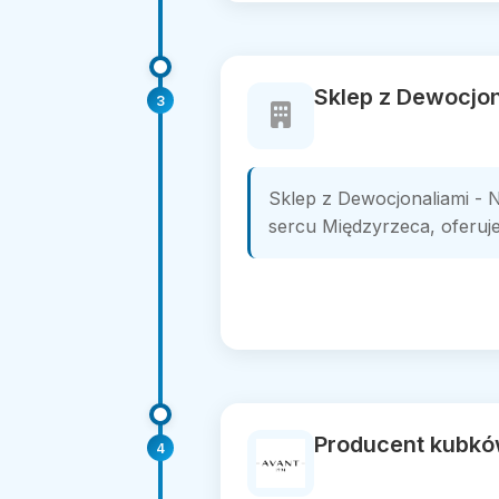
Sklep z Dewocjon
3
Sklep z Dewocjonaliami - 
sercu Międzyrzeca, oferuje 
Producent kubkó
4