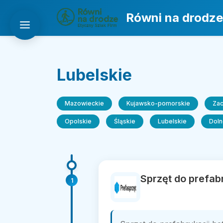
Równi na drodze
Lubelskie
Mazowieckie
Kujawsko-pomorskie
Za
Opolskie
Śląskie
Lubelskie
Doln
Sprzęt do prefab
1