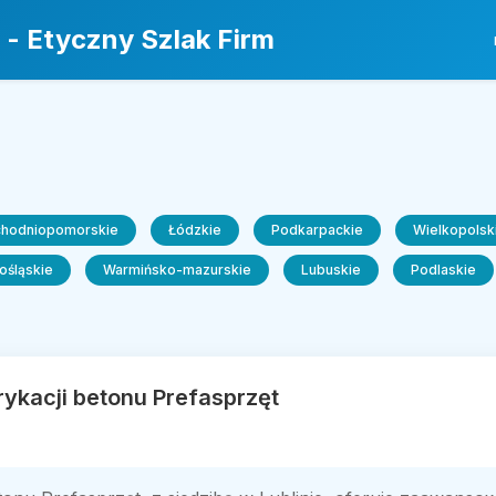
 - Etyczny Szlak Firm
chodniopomorskie
Łódzkie
Podkarpackie
Wielkopolsk
ośląskie
Warmińsko-mazurskie
Lubuskie
Podlaskie
rykacji betonu Prefasprzęt