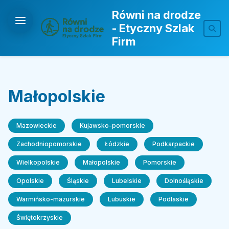
Równi na drodze
- Etyczny Szlak
Firm
Małopolskie
Mazowieckie
Kujawsko-pomorskie
Zachodniopomorskie
Łódzkie
Podkarpackie
Wielkopolskie
Małopolskie
Pomorskie
Opolskie
Śląskie
Lubelskie
Dolnośląskie
Warmińsko-mazurskie
Lubuskie
Podlaskie
Świętokrzyskie