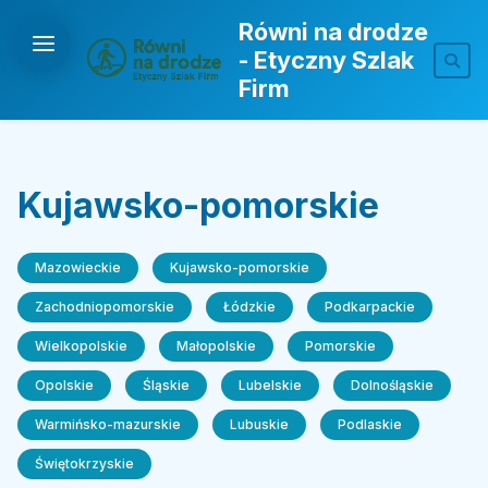
Równi na drodze
- Etyczny Szlak
Firm
Kujawsko-pomorskie
Mazowieckie
Kujawsko-pomorskie
Zachodniopomorskie
Łódzkie
Podkarpackie
Wielkopolskie
Małopolskie
Pomorskie
Opolskie
Śląskie
Lubelskie
Dolnośląskie
Warmińsko-mazurskie
Lubuskie
Podlaskie
Świętokrzyskie