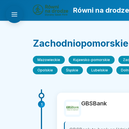
Równi na drodze
Zachodniopomorskie
Mazowieckie
Kujawsko-pomorskie
Za
Opolskie
Śląskie
Lubelskie
Doln
GBSBank
1