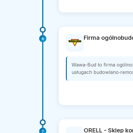
Firma ogólnobud
6
Wawa-Bud to firma ogólnob
usługach budowlano‑remont
ORELL - Sklep ko
7