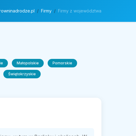
rowninadrodze.pl
Firmy
Firmy z województwa
ie
Małopolskie
Pomorskie
Świętokrzyskie