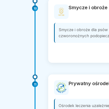
Smycze i obroże 
10
Smycze i obroże dla psów 
czworonożnych podopieczny
Prywatny ośrode
11
Ośrodek leczenia uzależni