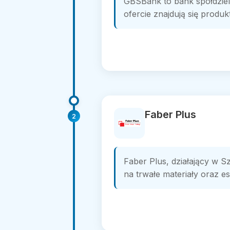
GBSBank to bank spółdziel
ofercie znajdują się produ
Faber Plus
2
Faber Plus, działający w S
na trwałe materiały oraz e