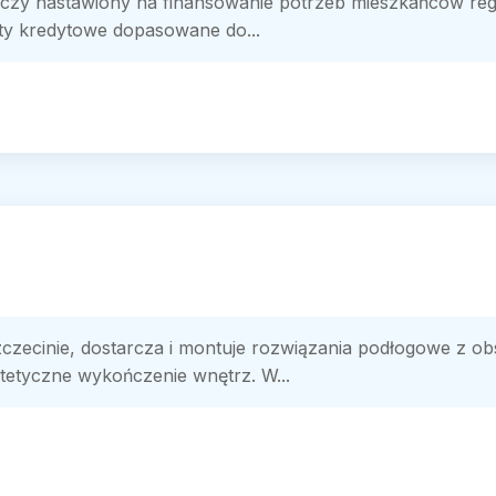
czy nastawiony na finansowanie potrzeb mieszkańców regi
kty kredytowe dopasowane do...
zczecinie, dostarcza i montuje rozwiązania podłogowe z ob
stetyczne wykończenie wnętrz. W...