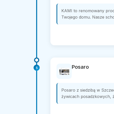
KAMI to renomowany produ
Twojego domu. Nasze schod
Posaro
5
Posaro z siedzibą w Szcze
żywicach posadzkowych, ż