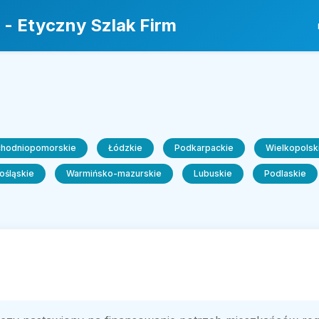
 - Etyczny Szlak Firm
chodniopomorskie
Łódzkie
Podkarpackie
Wielkopolsk
ośląskie
Warmińsko-mazurskie
Lubuskie
Podlaskie