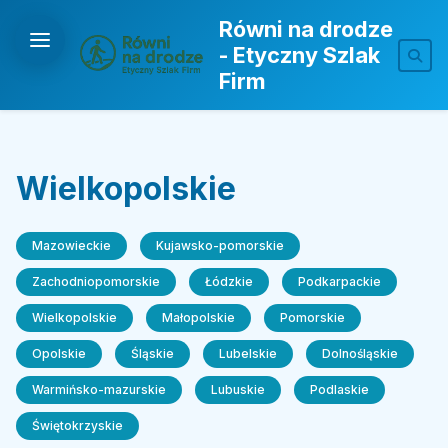
Równi na drodze
- Etyczny Szlak
Firm
Wielkopolskie
Mazowieckie
Kujawsko-pomorskie
Zachodniopomorskie
Łódzkie
Podkarpackie
Wielkopolskie
Małopolskie
Pomorskie
Opolskie
Śląskie
Lubelskie
Dolnośląskie
Warmińsko-mazurskie
Lubuskie
Podlaskie
Świętokrzyskie