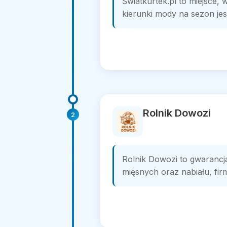
Światkurtek.pl to miejsce,
kierunki mody na sezon jes
Rolnik Dowozi
2
Rolnik Dowozi to gwarancj
mięsnych oraz nabiału, fir