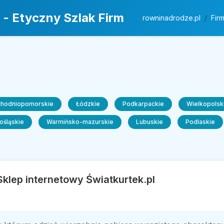
 - Etyczny Szlak Firm
rowninadrodze.pl
Fir
chodniopomorskie
Łódzkie
Podkarpackie
Wielkopolsk
ośląskie
Warmińsko-mazurskie
Lubuskie
Podlaskie
Sklep internetowy Światkurtek.pl