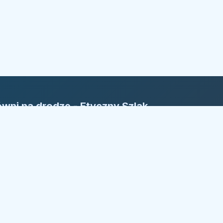
wni na drodze - Etyczny Szlak
rm
yczny Szlak Firm: Nasza reguła to
ansparentność. Bezpieczny kierunek w
żdym wyborze.