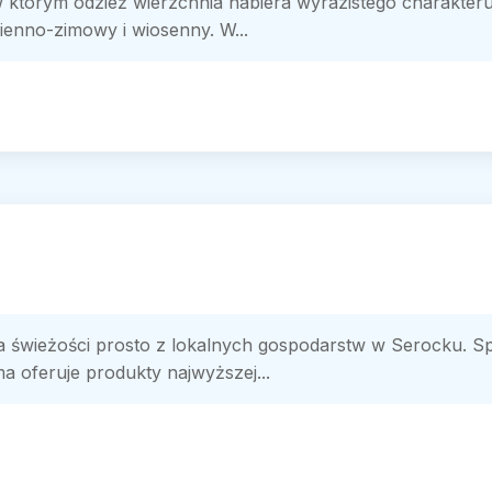
 w którym odzież wierzchnia nabiera wyrazistego charakteru
ienno-zimowy i wiosenny. W...
a świeżości prosto z lokalnych gospodarstw w Serocku. Sp
ma oferuje produkty najwyższej...