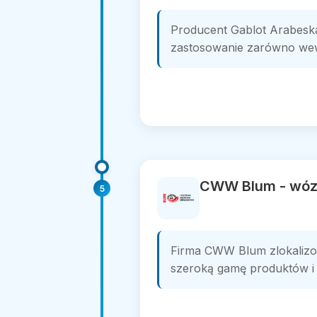
Producent Gablot Arabeska
zastosowanie zarówno wewn
CWW Blum - wóz
5
Firma CWW Blum zlokalizow
szeroką gamę produktów i 