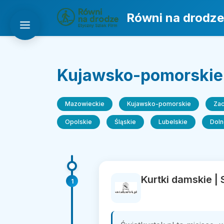
Równi na drodze
Kujawsko-pomorskie
Mazowieckie
Kujawsko-pomorskie
Za
Opolskie
Śląskie
Lubelskie
Doln
Kurtki damskie | 
1