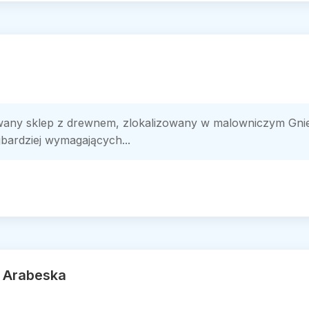
y sklep z drewnem, zlokalizowany w malowniczym Gniew
jbardziej wymagających...
t Arabeska