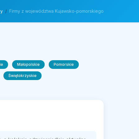
my
Firmy z województwa Kujawsko-pomorskiego
ie
Małopolskie
Pomorskie
Świętokrzyskie