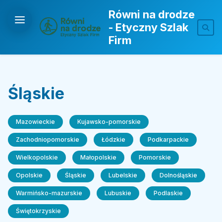
Równi na drodze
- Etyczny Szlak
Firm
Śląskie
Mazowieckie
Kujawsko-pomorskie
Zachodniopomorskie
Łódzkie
Podkarpackie
Wielkopolskie
Małopolskie
Pomorskie
Opolskie
Śląskie
Lubelskie
Dolnośląskie
Warmińsko-mazurskie
Lubuskie
Podlaskie
Świętokrzyskie