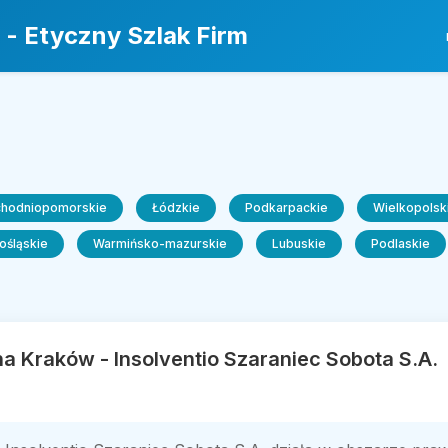
 - Etyczny Szlak Firm
chodniopomorskie
Łódzkie
Podkarpackie
Wielkopolsk
ośląskie
Warmińsko-mazurskie
Lubuskie
Podlaskie
a Kraków - Insolventio Szaraniec Sobota S.A.