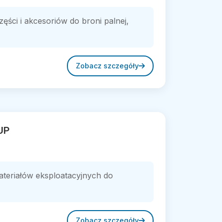
ęści i akcesoriów do broni palnej,
Zobacz szczegóły
UP
teriałów eksploatacyjnych do
Zobacz szczegóły