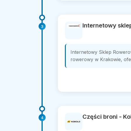
Internetowy skl
3
Internetowy Sklep Rowero
rowerowy w Krakowie, oferu
Części broni - K
4