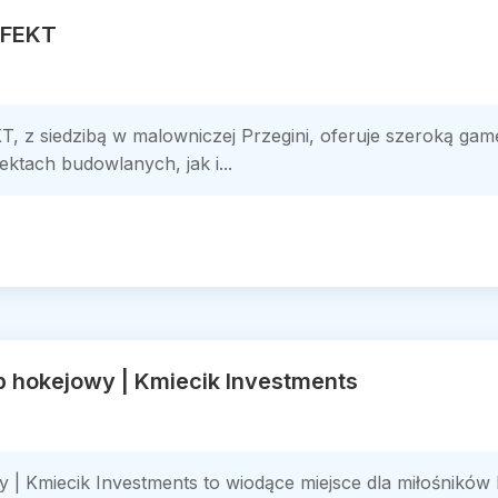
EFEKT
KT, z siedzibą w malowniczej Przegini, oferuje szeroką g
ktach budowlanych, jak i...
p hokejowy | Kmiecik Investments
y | Kmiecik Investments to wiodące miejsce dla miłośnikó