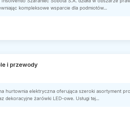
Insolventio Szaraniec Sobota S.A. działa w obszarze pra
ewniając kompleksowe wsparcie dla podmiotów...
le i przewody
hurtownia elektryczna oferująca szeroki asortyment prod
 dekoracyjne żarówki LED-owe. Usługi tej...