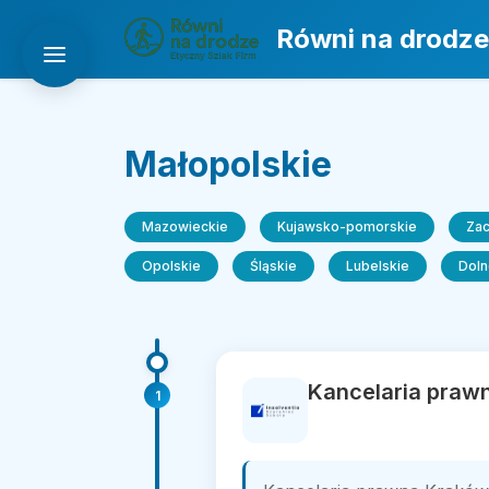
Równi na drodze
Małopolskie
Mazowieckie
Kujawsko-pomorskie
Za
Opolskie
Śląskie
Lubelskie
Doln
Kancelaria prawn
1