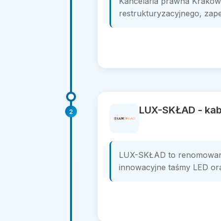
Kancelaria prawna Kraków 
restrukturyzacyjnego, zap
LUX-SKŁAD - kab
2
LUX-SKŁAD to renomowana 
innowacyjne taśmy LED oraz