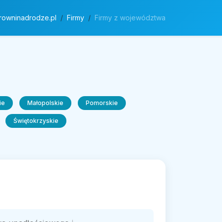
rowninadrodze.pl
Firmy
Firmy z województwa
ie
Małopolskie
Pomorskie
Świętokrzyskie