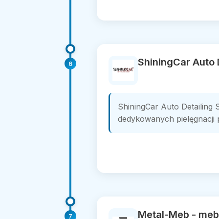
ShiningCar Auto 
6
ShiningCar Auto Detailing S
dedykowanych pielęgnacji p
Metal-Meb - meb
7