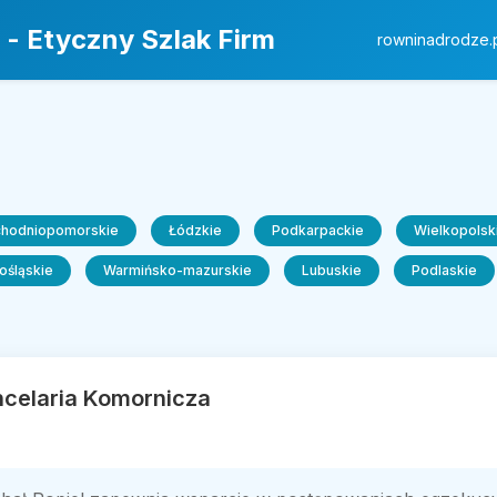
 - Etyczny Szlak Firm
rowninadrodze.
chodniopomorskie
Łódzkie
Podkarpackie
Wielkopolsk
ośląskie
Warmińsko-mazurskie
Lubuskie
Podlaskie
ncelaria Komornicza