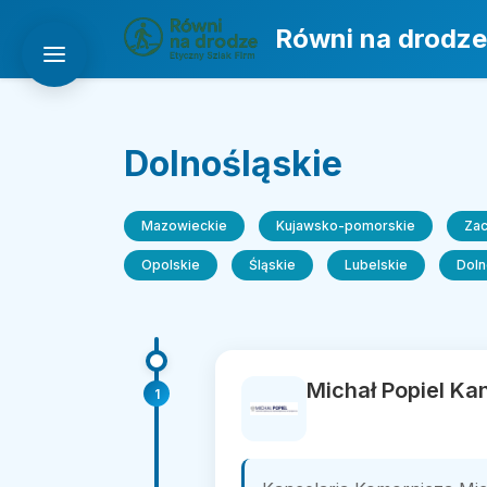
Równi na drodze
Dolnośląskie
Mazowieckie
Kujawsko-pomorskie
Za
Opolskie
Śląskie
Lubelskie
Doln
Michał Popiel Ka
1