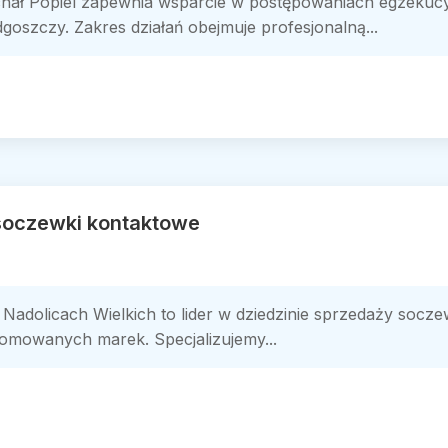
chał Popiel zapewnia wsparcie w postępowaniach egzeku
oszczy. Zakres działań obejmuje profesjonalną...
 soczewki kontaktowe
 Nadolicach Wielkich to lider w dziedzinie sprzedaży socz
omowanych marek. Specjalizujemy...