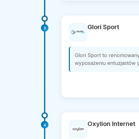
Glori Sport
3
Glori Sport to renomowany
wyposażeniu entuzjastów pi
Oxylion Internet
4