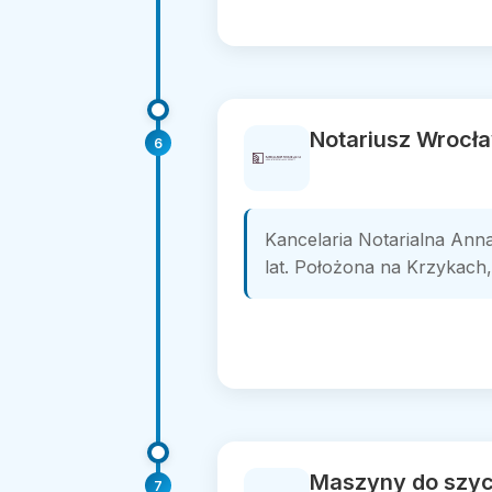
Notariusz Wrocła
6
Kancelaria Notarialna Ann
lat. Położona na Krzykach, 
Maszyny do szyc
7