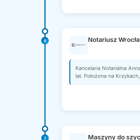
Notariusz Wrocła
6
Kancelaria Notarialna Ann
lat. Położona na Krzykach, 
Maszyny do szyc
7