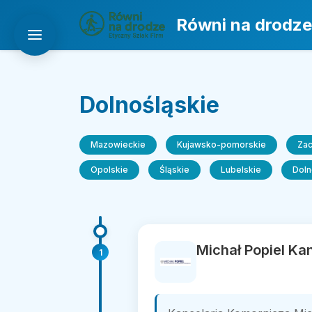
Równi na drodze
Dolnośląskie
Mazowieckie
Kujawsko-pomorskie
Za
Opolskie
Śląskie
Lubelskie
Doln
Michał Popiel Ka
1