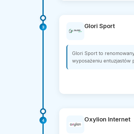
Glori Sport
3
Glori Sport to renomowany
wyposażeniu entuzjastów pi
Oxylion Internet
4