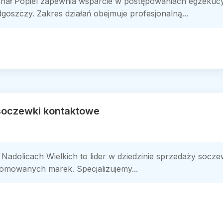
chał Popiel zapewnia wsparcie w postępowaniach egzeku
oszczy. Zakres działań obejmuje profesjonalną...
 soczewki kontaktowe
 Nadolicach Wielkich to lider w dziedzinie sprzedaży socz
omowanych marek. Specjalizujemy...