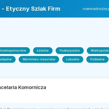
 - Etyczny Szlak Firm
rowninadrodze.
chodniopomorskie
Łódzkie
Podkarpackie
Wielkopolsk
ośląskie
Warmińsko-mazurskie
Lubuskie
Podlaskie
ncelaria Komornicza